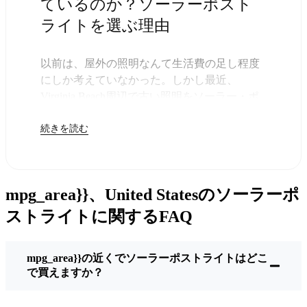
ているのか？ソーラーポスト
ライトを選ぶ理由
以前は、屋外の照明なんて生活費の足し程度
にしか考えていなかった。しかし最近、
Virginia Beach周辺で古い照明をソーラー・ポ
ストライトに交換する人が増えていることに
続きを読む
気づいた。正直なところ、これは理にかなっ
ている。残りは太陽が引き受けてくれるの
で、きっと次の電気代が少し安くなることに
気づくだろう。
mpg_area}}、United Statesのソーラーポ
しかし、それは単に数ドルを節約するためだ
けではない。このあたりでは、シンプルでた
ストライトに関するFAQ
だ機能するものが好きなんだ。このソーラ
ー・ポスト・ライトを設置するだけでいい。
mpg_area}}の近くでソーラーポストライトはどこ
雨が降っていても、雪が降っていても、炎天
で買えますか？
下でも、毎晩点灯する。典型的なVirginia
Beachな嵐を何度か経験したが、まだ新品のよ