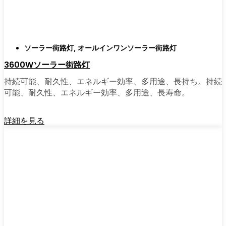
ソーラーポストライトは間違いなく試す価値
がある。私は友人や家族、そして地元の企業
にも勧めている。その手軽さを知れば、なぜ
もっと早く導入しなかったのか不思議に思う
ソーラー街路灯
,
オールインワンソーラー街路灯
だろう。そのアップグレードは、それだけで
3600Wソーラー街路灯
元が取れるし、家の中も外も少し明るく感じ
られるようになる。
持続可能、耐久性、エネルギー効率、多用途、長持ち。持続
可能、耐久性、エネルギー効率、多用途、長寿命。
🛒 [Shop Now] | [Contact Customer] | 📞 [サービ
詳細を見る
スエリア：[mpg_area], [mpg_city]| 📍サービス
エリア：[mpg_area], [mpg_city］