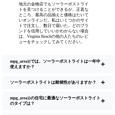
うに輝いている。
地元の金物店でもソーラーポストライ
メンテナンスは？ほとんどないよ。時々、ソ
トを見つけることができるが、正直な
ーラーパネルについたホコリや葉っぱを払う
ところ、最高の品揃えと価格はたいて
くらい。配線もいじらないし、電球も変えな
いオンラインだ。私はいくつかのサイ
トで注文し、数日で届いた。どのブラ
い。正直なところ、エネルギーを浪費したり
ンドを信用していいかわからない場合
公害を増やしたりしていないと思うと気分が
は、Virginia Beachの他の人たちのレビ
いい。小さな変化ですが、私の家はより安全
ューをチェックしてみてください。
で居心地の良い場所になりました。
mpg_area}}では、ソーラーポストライトは一年中
ソーラーポストライトを買うとき、何を見る
使えますか？
べきか？
ソーラーポストライトは耐候性がありますか？
もしあなたが切り替えを考えているのなら、
友人や近所の人に聞かれたときに私がいつも
mpg_area}}の住宅に最適なソーラーポストライト
話すことはこうだ：
のタイプは？