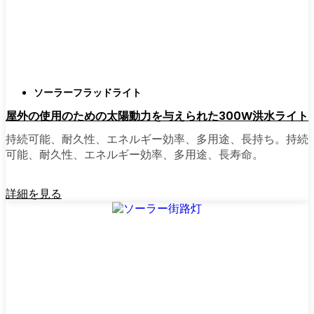
正直に言うと、以前は店から店へと車を走ら
せ、適切な照明を見つけるのに時間をかけす
ぎていた。今はオンラインで注文している。
さまざまなモデルを比較したり、Virginia
ソーラーフラッドライト
Beachの他の人たちのレビューを読んだりでき
屋外の使用のための太陽動力を与えられた300W洪水ライト
るし、玄関まで届けてくれる。たいていの店
では、迅速な配送、簡単な返品、質問があれ
持続可能、耐久性、エネルギー効率、多用途、長持ち。持続
ば実際のカスタマーサポートが受けられる。
可能、耐久性、エネルギー効率、多用途、長寿命。
さらに、土曜日を無駄にして用事を済ませる
必要もなく、地元のショップよりもオンライ
詳細を見る
ンの方がお買い得で選択肢が多いのが普通で
す。
乗り換えの準備はできていますか？
高い電気代にうんざりしていたり、シンプル
で信頼できる方法で敷地を照らしたいなら、