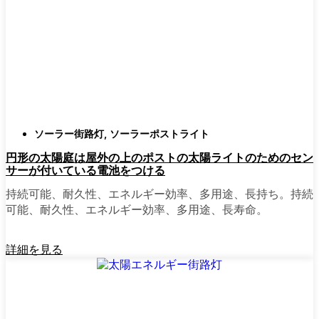
確認すること。つまり、雨や雪、ほこりに
対応できるライトということだ。雹が降っ
ても傷ひとつ付かないものも見たことがあ
る。
スタイル
クラシックなランタンからモダン
でミニマルなものまで、実に多くのデザイ
ンがあります。自分の家の雰囲気に合った
ものを選びましょう。庭のさまざまな場所
ソーラー街路灯
,
ソーラーポストライト
に組み合わせて使う人もいます。
円形の太陽庭は屋外の上のポストの太陽ライトのためのセン
自動センサー：
ほとんどのソーラーポスト
サーが付いている電池をつける
ライトは、夕暮れ時に点灯し、夜明けに消
灯する。モーション・センサーを備えてい
持続可能、耐久性、エネルギー効率、多用途、長持ち。持続
るものもあり、セキュリティを強化するの
可能、耐久性、エネルギー効率、多用途、長寿命。
に便利だ。
詳細を見る
mpg_area}}周辺で見かけるソ
ーラー・ポスト・ライトの種