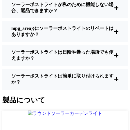
ソーラーポストライトが私のために機能しない場
明るさ：
すべてのソーラーライトが同じよ
合、返品できますか？
うに作られているわけではありません。夜
間に歩いている場所を実際に確認したい場
合は、ルーメンをチェックしよう。歩道な
mpg_area}}にソーラーポストライトのリベートは
ら50～100ルーメンで十分。車道や、もう少
ありますか？
し安全性を高めたい場合は、より明るいも
のを選ぶとよい。
ソーラーポストライトは日陰や曇った場所でも使
バッテリーの寿命：
冬でも一晩中使えるラ
えますか？
イトであることを確認すること。安価なも
のの中には、数時間で色あせ始めるものも
ある。
ソーラーポストライトは簡単に取り付けられます
か？
ビルド・クオリティ：
ステンレス製か頑丈
なプラスチック製を選ぼう。信じてほしい
のは、特価品はVirginia Beach天候に耐えら
製品について
れないということだ。私は、1シーズンをか
ろうじて乗り切ったセットでそのことを痛
感した。
耐候性：
少なくともIP65等級であることを