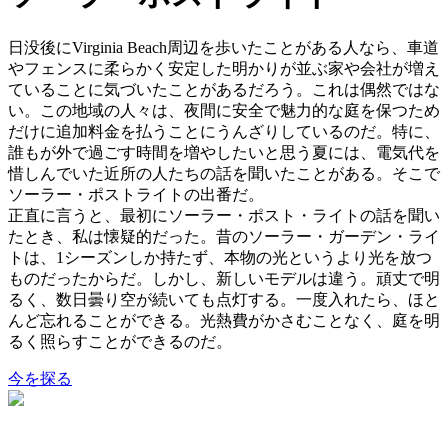
日没後にVirginia Beach周辺を歩いたことがある人なら、車道
やフェンスに柔らかく安定した明かりが並ぶ家や会社が増え
ていることに気づいたことがあるだろう。これは偶然ではな
い。この地域の人々は、夜間に安全で魅力的な庭を保つため
だけに追加料金を払うことにうんざりしているのだ。特に、
誰もが外で過ごす時間を増やしたいと思う夏には、電気代を
惜しんでいた近所の人たちの話を聞いたことがある。そこで
ソーラー・ポストライトの出番だ。
正直に言うと、最初にソーラー・ポスト・ライトの話を聞い
たとき、私は懐疑的だった。昔のソーラー・ガーデン・ライ
トは、1シーズンしか持たず、本物の光というより光を放つ
ものだったからだ。しかし、新しいモデルは違う。頑丈で明
るく、数日曇り空が続いても点灯する。一度入れたら、ほと
んど忘れることができる。光熱費がかさむことなく、庭を明
るく照らすことができるのだ。
今を探る