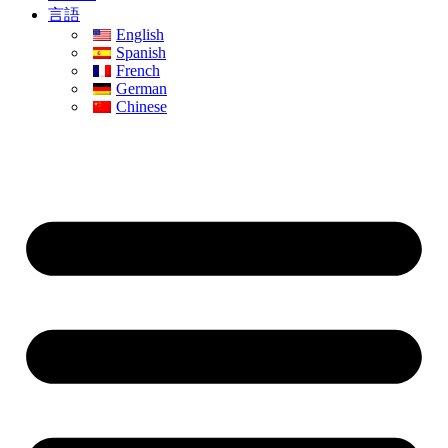
言語
English
Spanish
French
German
Chinese