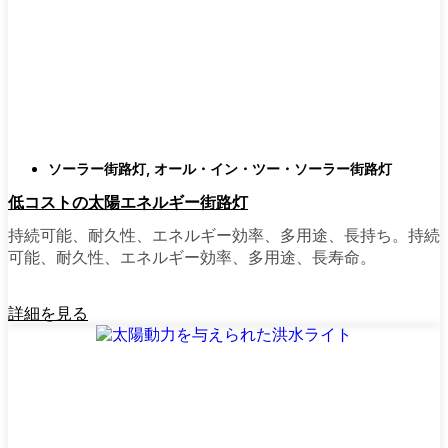
類
庭はそれぞれ違うので、選択肢があるのはい
いことだ。設置がとても簡単なオールインワ
ン・ユニットを選ぶ人もいます。また、広い
スペースにはフラッドライトを、ガレージや
裏門の周りには安心感のある人感センサーラ
ソーラー街路灯
,
オール・イン・ツー・ソーラー街路灯
イトを、という人もいる。装飾的なソーラー
低コストの太陽エネルギー街路灯
ポストライトは、景観を気にしたり、庭にち
ょっとした魅力を加えたい場合に最適だ。ご
持続可能、耐久性、エネルギー効率、多用途、長持ち。持続
近所さんが、深夜の団らんや家族団らんのた
可能、耐久性、エネルギー効率、多用途、長寿命。
めに裏庭のデッキを照らすのに使っているの
を見たこともある。どのようなニーズやスタ
詳細を見る
イルにも合うものがあります。
ソーラーポストライトをオンラインで購入す
る理由