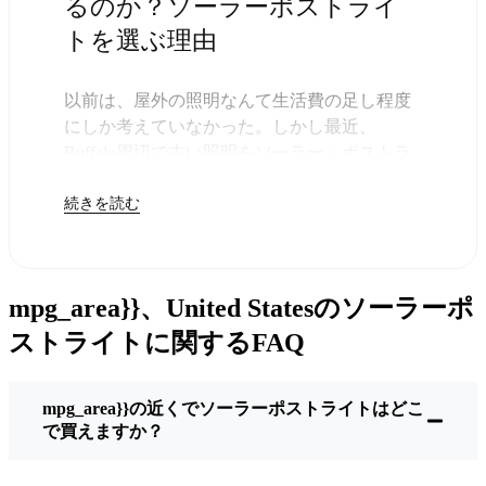
るのか？ソーラーポストライ
トを選ぶ理由
以前は、屋外の照明なんて生活費の足し程度
にしか考えていなかった。しかし最近、
Buffalo周辺で古い照明をソーラー・ポストラ
イトに交換する人が増えていることに気づい
続きを読む
た。正直なところ、これは理にかなってい
る。残りは太陽が引き受けてくれるので、き
っと次の電気代が少し安くなることに気づく
だろう。
mpg_area}}、United Statesのソーラーポ
しかし、それは単に数ドルを節約するためだ
けではない。このあたりでは、シンプルでた
ストライトに関するFAQ
だ機能するものが好きなんだ。このソーラ
ー・ポスト・ライトを設置するだけでいい。
mpg_area}}の近くでソーラーポストライトはどこ
雨が降っていても、雪が降っていても、炎天
で買えますか？
下でも、毎晩点灯する。典型的なBuffaloな嵐
を何度か経験したが、まだ新品のように輝い