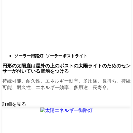
確認すること。つまり、雨や雪、ほこりに
対応できるライトということだ。雹が降っ
ても傷ひとつ付かないものも見たことがあ
る。
スタイル
クラシックなランタンからモダン
でミニマルなものまで、実に多くのデザイ
ンがあります。自分の家の雰囲気に合った
ものを選びましょう。庭のさまざまな場所
ソーラー街路灯
,
ソーラーポストライト
に組み合わせて使う人もいます。
円形の太陽庭は屋外の上のポストの太陽ライトのためのセン
自動センサー：
ほとんどのソーラーポスト
サーが付いている電池をつける
ライトは、夕暮れ時に点灯し、夜明けに消
灯する。モーション・センサーを備えてい
持続可能、耐久性、エネルギー効率、多用途、長持ち。持続
るものもあり、セキュリティを強化するの
可能、耐久性、エネルギー効率、多用途、長寿命。
に便利だ。
詳細を見る
mpg_area}}周辺で見かけるソ
ーラー・ポスト・ライトの種