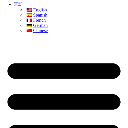
言語
English
Spanish
French
German
Chinese