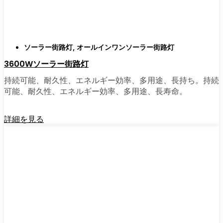
がある。私は友人や家族、そして地元の企業
にも勧めている。その手軽さを知れば、なぜ
もっと早く導入しなかったのか不思議に思う
だろう。そのアップグレードは、それだけで
ソーラー街路灯
,
オールインワンソーラー街路灯
元が取れるし、家の中も外も少し明るく感じ
3600Wソーラー街路灯
られるようになる。
持続可能、耐久性、エネルギー効率、多用途、長持ち。持続
可能、耐久性、エネルギー効率、多用途、長寿命。
🛒 [Shop Now] | [Contact Customer] | 📞 [サービ
スエリア：[mpg_area], [mpg_city]| 📍サービス
詳細を見る
エリア：[mpg_area], [mpg_city］