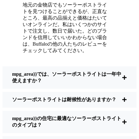
ている。
地元の金物店でもソーラーポストライ
メンテナンスは？ほとんどないよ。時々、ソ
トを見つけることができるが、正直な
ーラーパネルについたホコリや葉っぱを払う
ところ、最高の品揃えと価格はたいて
くらい。配線もいじらないし、電球も変えな
いオンラインだ。私はいくつかのサイ
トで注文し、数日で届いた。どのブラ
い。正直なところ、エネルギーを浪費したり
ンドを信用していいかわからない場合
公害を増やしたりしていないと思うと気分が
は、Buffaloの他の人たちのレビューを
いい。小さな変化ですが、私の家はより安全
チェックしてみてください。
で居心地の良い場所になりました。
mpg_area}}では、ソーラーポストライトは一年中
ソーラーポストライトを買うとき、何を見る
使えますか？
べきか？
ソーラーポストライトは耐候性がありますか？
もしあなたが切り替えを考えているのなら、
友人や近所の人に聞かれたときに私がいつも
mpg_area}}の住宅に最適なソーラーポストライト
話すことはこうだ：
のタイプは？