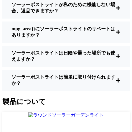
ソーラーポストライトが私のために機能しない場
明るさ：
すべてのソーラーライトが同じよ
合、返品できますか？
うに作られているわけではありません。夜
間に歩いている場所を実際に確認したい場
合は、ルーメンをチェックしよう。歩道な
mpg_area}}にソーラーポストライトのリベートは
ら50～100ルーメンで十分。車道や、もう少
ありますか？
し安全性を高めたい場合は、より明るいも
のを選ぶとよい。
ソーラーポストライトは日陰や曇った場所でも使
バッテリーの寿命：
冬でも一晩中使えるラ
えますか？
イトであることを確認すること。安価なも
のの中には、数時間で色あせ始めるものも
ある。
ソーラーポストライトは簡単に取り付けられます
か？
ビルド・クオリティ：
ステンレス製か頑丈
なプラスチック製を選ぼう。信じてほしい
のは、特価品はBuffalo天候に耐えられない
製品について
ということだ。私は、1シーズンをかろうじ
て乗り切ったセットでそのことを痛感し
た。
耐候性：
少なくともIP65等級であることを