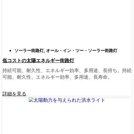
類
庭はそれぞれ違うので、選択肢があるのはい
いことだ。設置がとても簡単なオールインワ
ン・ユニットを選ぶ人もいます。また、広い
スペースにはフラッドライトを、ガレージや
裏門の周りには安心感のある人感センサーラ
ソーラー街路灯
,
オール・イン・ツー・ソーラー街路灯
イトを、という人もいる。装飾的なソーラー
低コストの太陽エネルギー街路灯
ポストライトは、景観を気にしたり、庭にち
ょっとした魅力を加えたい場合に最適だ。ご
持続可能、耐久性、エネルギー効率、多用途、長持ち。持続
近所さんが、深夜の団らんや家族団らんのた
可能、耐久性、エネルギー効率、多用途、長寿命。
めに裏庭のデッキを照らすのに使っているの
を見たこともある。どのようなニーズやスタ
詳細を見る
イルにも合うものがあります。
ソーラーポストライトをオンラインで購入す
る理由