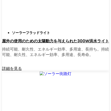
正直に言うと、以前は店から店へと車を走ら
せ、適切な照明を見つけるのに時間をかけす
ぎていた。今はオンラインで注文している。
さまざまなモデルを比較したり、Buffaloの他
ソーラーフラッドライト
の人たちのレビューを読んだりできるし、玄
屋外の使用のための太陽動力を与えられた300W洪水ライト
関まで届けてくれる。たいていの店では、迅
速な配送、簡単な返品、質問があれば実際の
持続可能、耐久性、エネルギー効率、多用途、長持ち。持続
カスタマーサポートが受けられる。さらに、
可能、耐久性、エネルギー効率、多用途、長寿命。
土曜日を無駄にして用事を済ませる必要もな
く、地元のショップよりもオンラインの方が
詳細を見る
お買い得で選択肢が多いのが普通です。
乗り換えの準備はできていますか？
高い電気代にうんざりしていたり、シンプル
で信頼できる方法で敷地を照らしたいなら、
ソーラーポストライトは間違いなく試す価値