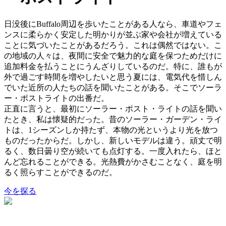
日没後にBuffalo周辺を歩いたことがある人なら、車道やフェ
ンスに柔らかく安定した明かりが並ぶ家や会社が増えている
ことに気づいたことがあるだろう。これは偶然ではない。こ
の地域の人々は、夜間に安全で魅力的な庭を保つためだけに
追加料金を払うことにうんざりしているのだ。特に、誰もが
外で過ごす時間を増やしたいと思う夏には、電気代を惜しん
でいた近所の人たちの話を聞いたことがある。そこでソーラ
ー・ポストライトの出番だ。
正直に言うと、最初にソーラー・ポスト・ライトの話を聞い
たとき、私は懐疑的だった。昔のソーラー・ガーデン・ライ
トは、1シーズンしか持たず、本物の光というより光を放つ
ものだったからだ。しかし、新しいモデルは違う。頑丈で明
るく、数日曇り空が続いても点灯する。一度入れたら、ほと
んど忘れることができる。光熱費がかさむことなく、庭を明
るく照らすことができるのだ。
今を探る