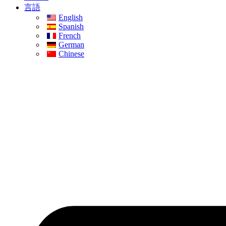
言語
English
Spanish
French
German
Chinese