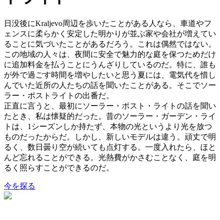
日没後にKraljevo周辺を歩いたことがある人なら、車道やフ
ェンスに柔らかく安定した明かりが並ぶ家や会社が増えてい
ることに気づいたことがあるだろう。これは偶然ではない。
この地域の人々は、夜間に安全で魅力的な庭を保つためだけ
に追加料金を払うことにうんざりしているのだ。特に、誰も
が外で過ごす時間を増やしたいと思う夏には、電気代を惜し
んでいた近所の人たちの話を聞いたことがある。そこでソー
ラー・ポストライトの出番だ。
正直に言うと、最初にソーラー・ポスト・ライトの話を聞い
たとき、私は懐疑的だった。昔のソーラー・ガーデン・ライ
トは、1シーズンしか持たず、本物の光というより光を放つ
ものだったからだ。しかし、新しいモデルは違う。頑丈で明
るく、数日曇り空が続いても点灯する。一度入れたら、ほと
んど忘れることができる。光熱費がかさむことなく、庭を明
るく照らすことができるのだ。
今を探る