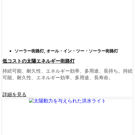
類
庭はそれぞれ違うので、選択肢があるのはい
いことだ。設置がとても簡単なオールインワ
ン・ユニットを選ぶ人もいます。また、広い
スペースにはフラッドライトを、ガレージや
裏門の周りには安心感のある人感センサーラ
ソーラー街路灯
,
オール・イン・ツー・ソーラー街路灯
イトを、という人もいる。装飾的なソーラー
低コストの太陽エネルギー街路灯
ポストライトは、景観を気にしたり、庭にち
ょっとした魅力を加えたい場合に最適だ。ご
持続可能、耐久性、エネルギー効率、多用途、長持ち。持続
近所さんが、深夜の団らんや家族団らんのた
可能、耐久性、エネルギー効率、多用途、長寿命。
めに裏庭のデッキを照らすのに使っているの
を見たこともある。どのようなニーズやスタ
詳細を見る
イルにも合うものがあります。
ソーラーポストライトをオンラインで購入す
る理由