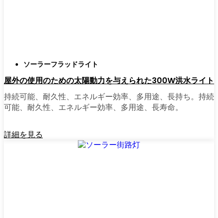
正直に言うと、以前は店から店へと車を走ら
せ、適切な照明を見つけるのに時間をかけす
ぎていた。今はオンラインで注文している。
さまざまなモデルを比較したり、Kraljevoの他
ソーラーフラッドライト
の人たちのレビューを読んだりできるし、玄
屋外の使用のための太陽動力を与えられた300W洪水ライト
関まで届けてくれる。たいていの店では、迅
速な配送、簡単な返品、質問があれば実際の
持続可能、耐久性、エネルギー効率、多用途、長持ち。持続
カスタマーサポートが受けられる。さらに、
可能、耐久性、エネルギー効率、多用途、長寿命。
土曜日を無駄にして用事を済ませる必要もな
く、地元のショップよりもオンラインの方が
詳細を見る
お買い得で選択肢が多いのが普通です。
乗り換えの準備はできていますか？
高い電気代にうんざりしていたり、シンプル
で信頼できる方法で敷地を照らしたいなら、
ソーラーポストライトは間違いなく試す価値