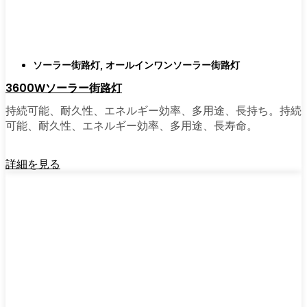
がある。私は友人や家族、そして地元の企業
にも勧めている。その手軽さを知れば、なぜ
もっと早く導入しなかったのか不思議に思う
だろう。そのアップグレードは、それだけで
ソーラー街路灯
,
オールインワンソーラー街路灯
元が取れるし、家の中も外も少し明るく感じ
3600Wソーラー街路灯
られるようになる。
持続可能、耐久性、エネルギー効率、多用途、長持ち。持続
可能、耐久性、エネルギー効率、多用途、長寿命。
🛒 [Shop Now] | [Contact Customer] | 📞 [サービ
スエリア：[mpg_area], [mpg_city]| 📍サービス
詳細を見る
エリア：[mpg_area], [mpg_city］