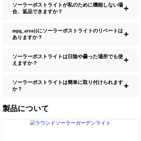
ソーラーポストライトが私のために機能しない場
明るさ：
すべてのソーラーライトが同じよ
合、返品できますか？
うに作られているわけではありません。夜
間に歩いている場所を実際に確認したい場
合は、ルーメンをチェックしよう。歩道な
mpg_area}}にソーラーポストライトのリベートは
ら50～100ルーメンで十分。車道や、もう少
ありますか？
し安全性を高めたい場合は、より明るいも
のを選ぶとよい。
ソーラーポストライトは日陰や曇った場所でも使
バッテリーの寿命：
冬でも一晩中使えるラ
えますか？
イトであることを確認すること。安価なも
のの中には、数時間で色あせ始めるものも
ある。
ソーラーポストライトは簡単に取り付けられます
か？
ビルド・クオリティ：
ステンレス製か頑丈
なプラスチック製を選ぼう。信じてほしい
のは、特価品はKraljevo天候に耐えられない
製品について
ということだ。私は、1シーズンをかろうじ
て乗り切ったセットでそのことを痛感し
た。
耐候性：
少なくともIP65等級であることを