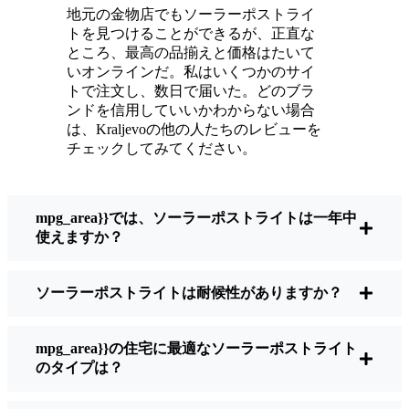
ている。
地元の金物店でもソーラーポストライ
メンテナンスは？ほとんどないよ。時々、ソ
トを見つけることができるが、正直な
ーラーパネルについたホコリや葉っぱを払う
ところ、最高の品揃えと価格はたいて
くらい。配線もいじらないし、電球も変えな
いオンラインだ。私はいくつかのサイ
トで注文し、数日で届いた。どのブラ
い。正直なところ、エネルギーを浪費したり
ンドを信用していいかわからない場合
公害を増やしたりしていないと思うと気分が
は、Kraljevoの他の人たちのレビューを
いい。小さな変化ですが、私の家はより安全
チェックしてみてください。
で居心地の良い場所になりました。
mpg_area}}では、ソーラーポストライトは一年中
ソーラーポストライトを買うとき、何を見る
使えますか？
べきか？
ソーラーポストライトは耐候性がありますか？
もしあなたが切り替えを考えているのなら、
友人や近所の人に聞かれたときに私がいつも
mpg_area}}の住宅に最適なソーラーポストライト
話すことはこうだ：
のタイプは？