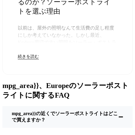
るのか？ソーラーポストライ
トを選ぶ理由
以前は、屋外の照明なんて生活費の足し程度
にしか考えていなかった。しかし最近、
Kraljevo周辺で古い照明をソーラー・ポストラ
イトに交換する人が増えていることに気づい
続きを読む
た。正直なところ、これは理にかなってい
る。残りは太陽が引き受けてくれるので、き
っと次の電気代が少し安くなることに気づく
だろう。
mpg_area}}、Europeのソーラーポスト
しかし、それは単に数ドルを節約するためだ
けではない。このあたりでは、シンプルでた
ライトに関するFAQ
だ機能するものが好きなんだ。このソーラ
ー・ポスト・ライトを設置するだけでいい。
mpg_area}}の近くでソーラーポストライトはどこ
雨が降っていても、雪が降っていても、炎天
で買えますか？
下でも、毎晩点灯する。典型的なKraljevoな嵐
を何度か経験したが、まだ新品のように輝い