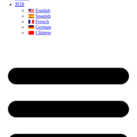
言語
English
Spanish
French
German
Chinese