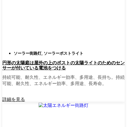
確認すること。つまり、雨や雪、ほこりに
対応できるライトということだ。雹が降っ
ても傷ひとつ付かないものも見たことがあ
る。
スタイル
クラシックなランタンからモダン
でミニマルなものまで、実に多くのデザイ
ンがあります。自分の家の雰囲気に合った
ものを選びましょう。庭のさまざまな場所
ソーラー街路灯
,
ソーラーポストライト
に組み合わせて使う人もいます。
円形の太陽庭は屋外の上のポストの太陽ライトのためのセン
自動センサー：
ほとんどのソーラーポスト
サーが付いている電池をつける
ライトは、夕暮れ時に点灯し、夜明けに消
灯する。モーション・センサーを備えてい
持続可能、耐久性、エネルギー効率、多用途、長持ち。持続
るものもあり、セキュリティを強化するの
可能、耐久性、エネルギー効率、多用途、長寿命。
に便利だ。
詳細を見る
mpg_area}}周辺で見かけるソ
ーラー・ポスト・ライトの種