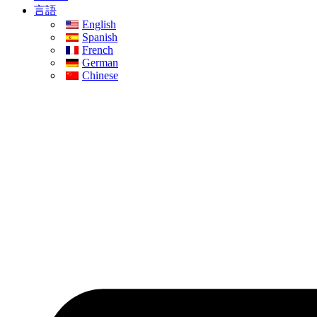
言語
English
Spanish
French
German
Chinese